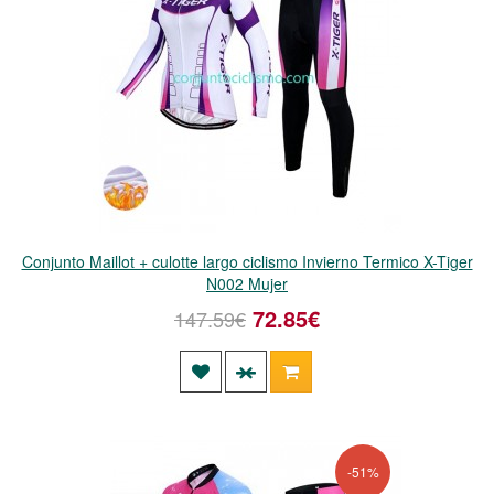
Conjunto Maillot + culotte largo ciclismo Invierno Termico X-Tiger
N002 Mujer
72.85€
147.59€
-51%