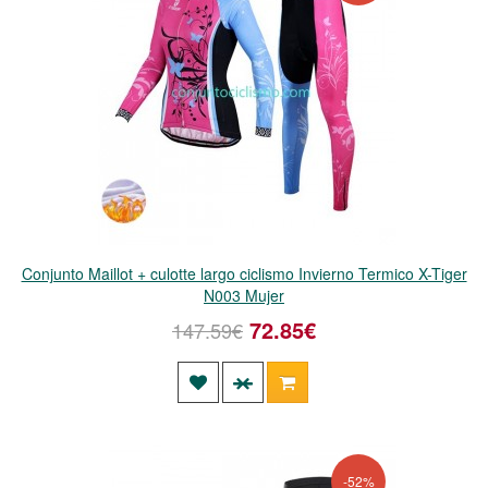
Conjunto Maillot + culotte largo ciclismo Invierno Termico X-Tiger
N003 Mujer
72.85€
147.59€
-52%