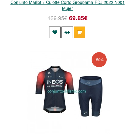
Conjunto Maillot + Culotte Corto Groupama-FDJ 2022 N001
Mujer
69.85€
139.95€
-50%