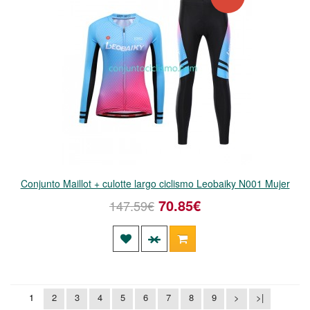
Conjunto Maillot + culotte largo ciclismo Leobaiky N001 Mujer
70.85€
147.59€
1
2
3
4
5
6
7
8
9
>
>|