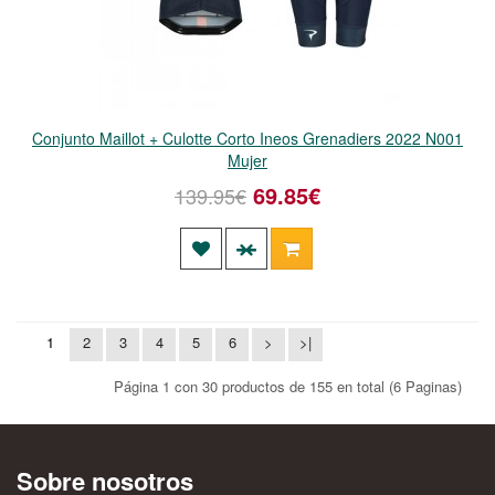
Conjunto Maillot + Culotte Corto Ineos Grenadiers 2022 N001
Mujer
69.85€
139.95€
1
2
3
4
5
6
>
>|
Página 1 con 30 productos de 155 en total (6 Paginas)
Sobre nosotros