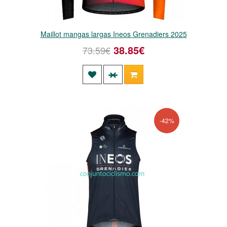
Maillot mangas largas Ineos Grenadiers 2025
38.85€
73.59€
-42%