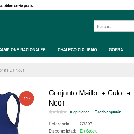
, obtén envío gratis.
CAMPIONE NACIONALES
CHALECO CICLISMO
GORRA
 2018 FDJ N001
Conjunto Maillot + Culotte 
-52%
N001
0 opiniones
Escribir opinión
Referencia:
C3397
Disponibilidad:
En Stock