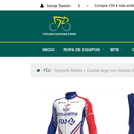
Iniciar Sesión
Compra 100 € más arriba
€
INICIO
ROPA DE EQUIPOS
MTB
FDJ
Conjunto Maillot + Culotte largo con tirantes