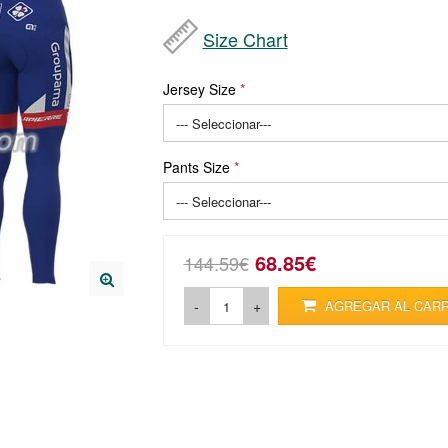
Size Chart
Jersey Size
Pants Size
68.85€
144.59€
-
+
AGREGAR AL CAR