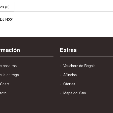
es (0)
 FDJ N001
ormación
Extras
e nosotros
Vouchers de Regalo
e la entrega
Afiliados
 Chart
Ofertas
acto
Mapa del Sitio