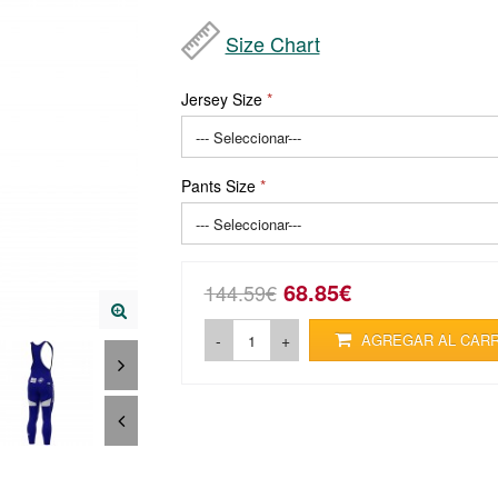
Size Chart
Jersey Size
Pants Size
68.85€
144.59€
-
+
AGREGAR AL CAR