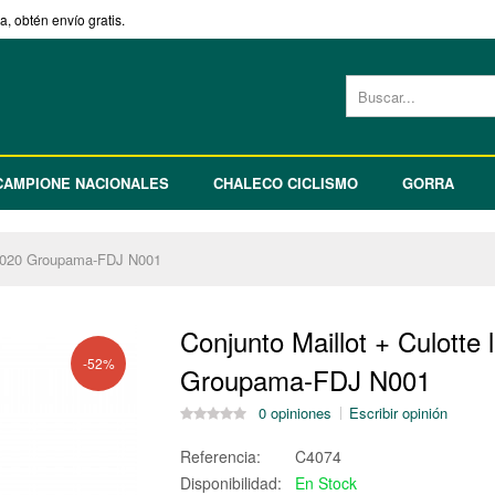
, obtén envío gratis.
CAMPIONE NACIONALES
CHALECO CICLISMO
GORRA
es 2020 Groupama-FDJ N001
Conjunto Maillot + Culotte 
-52%
Groupama-FDJ N001
0 opiniones
Escribir opinión
Referencia:
C4074
Disponibilidad:
En Stock