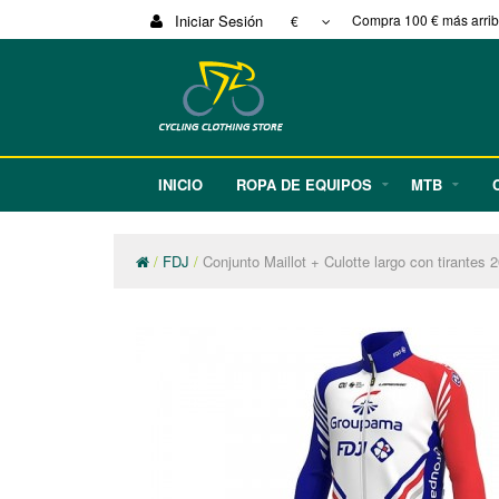
Iniciar Sesión
Compra 100 € más arriba
€
INICIO
ROPA DE EQUIPOS
MTB
FDJ
Conjunto Maillot + Culotte largo con tirant