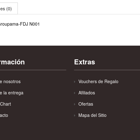
es (0)
20 Groupama-FDJ N001
ormación
Extras
e nosotros
Vouchers de Regalo
e la entrega
Afiliados
 Chart
Ofertas
acto
Mapa del Sitio