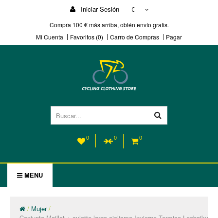
Iniciar Sesión
€
Compra 100 € más arriba, obtén envío gratis.
Mi Cuenta
Favoritos (0)
Carro de Compras
Pagar
0
0
0
MENU
Mujer
Conjunto Maillot + culotte largo ciclismo Invierno Termico Leobaiky