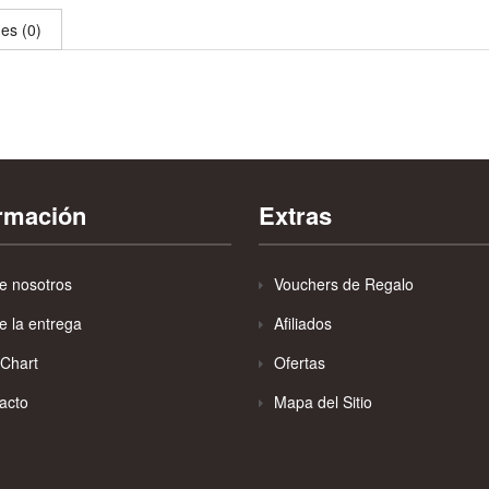
es (0)
ormación
Extras
e nosotros
Vouchers de Regalo
e la entrega
Afiliados
 Chart
Ofertas
acto
Mapa del Sitio