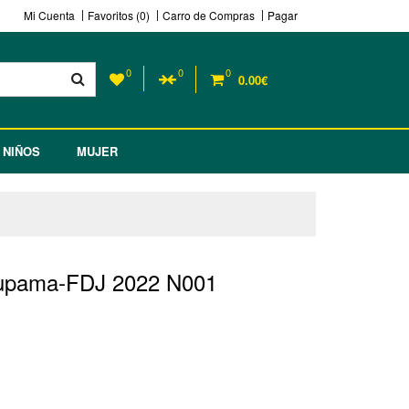
Mi Cuenta
Favoritos (0)
Carro de Compras
Pagar
0
0
0
0.00€
NIÑOS
MUJER
oupama-FDJ 2022 N001