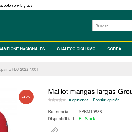
, obtén envío gratis.
CAMPIONE NACIONALES
CHALECO CICLISMO
GORRA
roupama-FDJ 2022 N001
Maillot mangas largas Gr
-47%
0 opiniones
Escribir opinión
Referencia:
SPBM10836
Disponibilidad:
En Stock