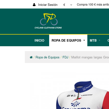
Iniciar Sesión
Compra 100 € más arriba
€
INICIO
ROPA DE EQUIPOS
MTB
Ropa de Equipos
FDJ
Maillot mangas largas G