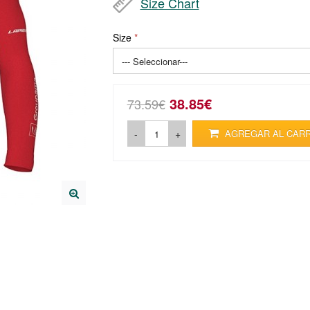
Size Chart
Size
38.85€
73.59€
-
+
AGREGAR AL CAR