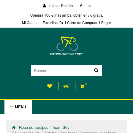
Iniciar Sesión
€
Compra 100 € más arriba, obtén envío gratis.
Mi Cuenta
Favoritos (0)
Carro de Compras
Pagar
0
0
0
MENU
Ropa de Equipos
Team Sky
Conjunto Maillot + Culotte Corto Ineos Grenadiers 2022 N001